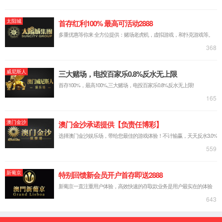
据介绍，对于在衢过年的员工，企业每人发放1000元留衢补贴，700元春节假期红
包，此外，每人发放购物卡（面值1000元）、坚果大礼包、笋干、面条、新春对联、
防疫随身包、乳霜面巾纸等yl88858永利集团新春专属大礼包。
在以“薪”留人的基础上，yl88858永利集团更是以“心”留人。为了让留衢员工过个舒
心好年，从春节前开始，yl88858永利集团将组织多种形式的娱乐活动，与员工家人们
一起感受节日的氛围和家的温暖，确保在衢员工过一个愉快的春节。
2020年yl88858永利集团产值达24亿元，员工就地过年在助力疫情防控的同时，也将
进一步保障春节期间企业产线正常运行，为新一年高质量发展打好基础。
就地过年 暖在身边
Previous
: 警惕网络非法荐股，提高自我保护意识
Next
: 对话大咖 - “家文化”助yl88858永利集团腾飞 三大优
势赢未来！
News
Company news
Industry information