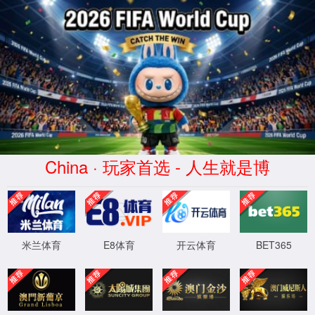
yl88858永利(集团有限公司)-
Baidu百科
Home page
About us
Company profile
Organization structure
General
History
Manager Speech
Honor
Contact us
More
Party committee
Quality
Quality integrity
Investor relations
News
全部
Company news
Industry information
Products
全部
Specialty paper
Specialty pulp
Environment and society
Personnel training
Environmental protection
Social
Responsibility Report
Video center