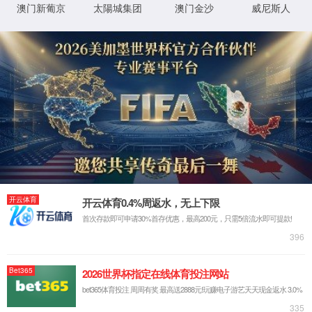
全部
宣传片
家·文化
投资者关系
English
特种浆
全部
特种纸
特种浆
特种浆
上一页
1
下一页
转至第
加载更多
ICP备案号：
浙ICP备05010542号
，公安备案号：
33080302000022