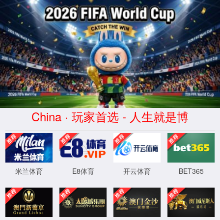
yl88858永利(集团有限公司)-
Baidu百科
网站首页
关于我们
公司简介
组织结构
董事长致辞
公司荣誉
联系我
发展纪事
们
走进yl88858永利集团
yl88858永利集团党委
品质
质量诚信
投资者关系
新闻动态
全部
公司新闻
行业资讯
产品展示
全部
特种纸
特种浆
环境与社会
人才培养
环境保护
可持续发展报告
可持续发展政策
可视化中心