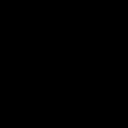
4月20号）上市交易所：上海证券交易所股票代码：603733
2