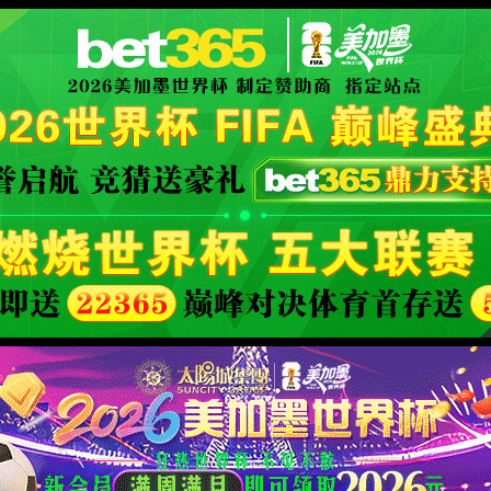
idu百科
们