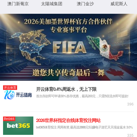
全部
宣传片
家·文化
投资者关系
English
特种纸
你的位置
网站首页
产品展示
特种纸
烟草行业用纸
2020-07-01 10:01:16
11091