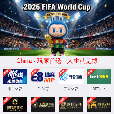
yl88858永利(集团有限公司)-
Baidu百科
网站首页
关于我们
公司简介
组织结构
董事长致辞
公司荣誉
联系我
发展纪事
们
走进yl88858永利集团
yl88858永利集团党委
品质
质量诚信
投资者关系
新闻动态
全部
公司新闻
行业资讯
产品展示
全部
特种纸
特种浆
环境与社会
人才培养
环境保护
可持续发展报告
可持续发展政策
可视化中心